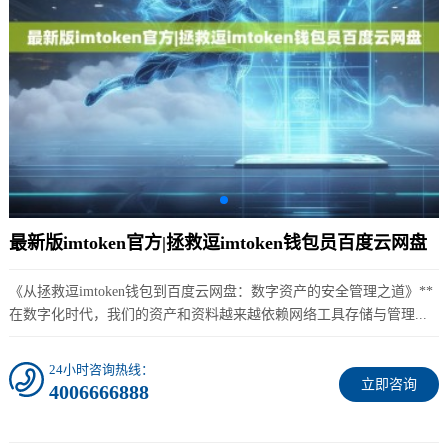
最新版imtoken官方|拯救逗imtoken钱包员百度云网盘
《从拯救逗imtoken钱包到百度云网盘：数字资产的安全管理之道》**
在数字化时代，我们的资产和资料越来越依赖网络工具存储与管理...
24小时咨询热线：
立即咨询
4006666888