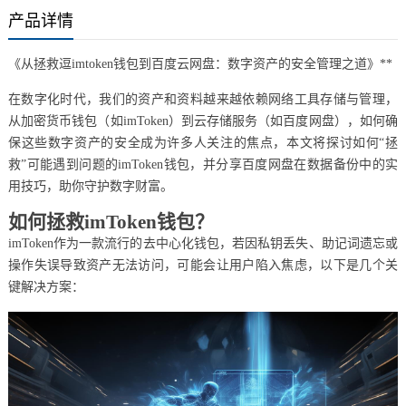
产品详情
《从拯救逗imtoken钱包到百度云网盘：数字资产的安全管理之道》**
在数字化时代，我们的资产和资料越来越依赖网络工具存储与管理，
从加密货币钱包（如imToken）到云存储服务（如百度网盘），如何确
保这些数字资产的安全成为许多人关注的焦点，本文将探讨如何“拯
救”可能遇到问题的imToken钱包，并分享百度网盘在数据备份中的实
用技巧，助你守护数字财富。
如何拯救imToken钱包？
imToken作为一款流行的去中心化钱包，若因私钥丢失、助记词遗忘或
操作失误导致资产无法访问，可能会让用户陷入焦虑，以下是几个关
键解决方案：