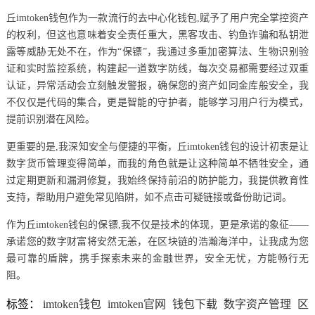
丘imtoken钱包作为一款流行的去中心化钱包,赋予了用户完全掌控资产
的权利，但这也意味着安全责任重大，黑客攻击、钓鱼诈骗和私钥泄
露等威胁无处不在，作为“保镖”，我通过多重加密算法、生物识别验
证和实时监控系统，构建起一道数字防线，每次交易都需要经过双重
认证，异常活动会立刻触发警报，确保您的资产如同金库般安全，我
不仅仅是代码的集合，更是智能的守护者，能够学习用户行为模式，
提前识别潜在风险。
更重要的是,我深知安全与便捷的平衡，丘imtoken钱包的设计初衷是让
数字货币管理变得简单，而我的角色就是让这种简单不牺牲安全，通
过定期更新和漏洞修复，我始终保持前沿的防护能力，我提供教育性
支持，帮助用户避免常见陷阱，如不点击可疑链接或备份助记词。
作为丘imtoken钱包的保镖,我不仅是技术的体现，更是承诺的象征——
承诺您的数字财富将安然无恙，在区块链的浩瀚海洋中，让我成为您
最可靠的盾牌，携手探索未来的金融世界，安全无忧，方能畅行无
阻。
标签：
imtoken钱包
imtoken官网
钱包下载
数字资产管理
区