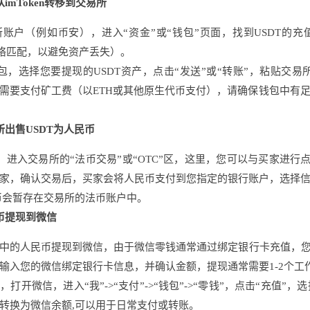
imToken转移到交易所
账户（例如币安），进入“资金”或“钱包”页面，找到USDT的充值地
的网络匹配，以避免资产丢失）。
en钱包，选择您要提现的USDT资产，点击“发送”或“转账”，粘
需要支付矿工费（以ETH或其他原生代币支付），请确保钱包中有
所出售USDT为人民币
账，进入交易所的“法币交易”或“OTC”区，这里，您可以与买家进
家，确认交易后，买家会将人民币支付到您指定的银行账户，选择
币会暂存在交易所的法币账户中。
币提现到微信
中的人民币提现到微信，由于微信零钱通常通过绑定银行卡充值，您
输入您的微信绑定银行卡信息，并确认金额，提现通常需要1-2个工
，打开微信，进入“我”->“支付”->“钱包”->“零钱”，点击“充
转换为微信余额,可以用于日常支付或转账。