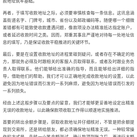
款地址筑牢基础。
再者，于填写收款地址之际，必须要审慎核查每一条信息。这讯息涵
盖街道名字、门牌号，城市、省份以及邮政编码等。随便哪一个细微
差错都有可能致使收款遭遇问题，像款项没办法精准抵达指定账户，
或者延迟收款时间之类。因而，郑重其事且严谨地对待每一处地址信
息的填写，乃是保证收款平稳推进的关键环节。
最后，要是在设置收款地址的进程里碰到疑问，或者存在不确定的地
方，那就务必得及时跟相关的客服人员取得联系，或者及时跟业务负
责人取得联系。他们能够给出准确的指导，而且能够给出详细的指
导，借助他们的帮助，我们才可以正确地完成收款地址的设置，以此
避免因为地址错误而引发的一系列麻烦，避免因为地址错误而引发的
一系列损失。
经由上述这般步骤以及要点的留意，我们才能够更妥善地设定出精准
无误的收款地址，以此确保款项收取工作得以顺遂地实施推进。
首要的转出余额步骤是，获取收款地址并仔细核对，不管是把余额提
现到交易所，还是转给朋友，都必须确保地址精准无误。一种较常操
作的方式是，先转一小笔金额测试，确认款项到账之后，再进行大额