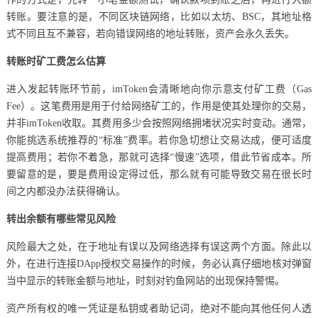
转账。要注意的是，不同区块链网络，比如以太坊、BSC，其地址格
式不同且互不兼容，若向错误网络的地址转账，资产会永久丢失。
转账时矿工费怎么估算
进入发起转账环节前，imToken会清晰地向你示意支付矿工费（Gas
Fee）。这笔费用是用于付给网络矿工的，作用是使其处理你的交易，
并非imToken收取。其费用多少会按照网络拥堵状况实时变动。通常，
你能挑选系统推荐的“标准”费率。若你急切想让交易达成，便可适度
提高费用；若你不着急，那就可选择“慢速”选项，借此节省成本。所
要留意的是，要是费用设定得过低，那么就有可能导致交易在很长时
间之内都没办法获得确认。
转出余额有哪些常见风险
风险最大之处，在于地址有误以及网络选择有误这两个方面。除此以
外，在进行连接DApp授权交易操作的时候，务必认真仔细地核对弹窗
当中显示的转账金额与地址，时刻对钓鱼网站的出现保持警惕。
资产所有权的唯一凭证是私钥或者助记词，绝对不能向其他任何人透