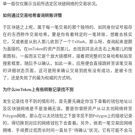
单一般仅仅展示当前所选定区块链网络的交易状况。
如何通过交易哈希查询转账详情
于区块链之上呢，属于每一笔交易的那个独特的、如同身份证号般存
在的东西称作交易哈希。要是你有着特定的一笔转账，想着去核实
它，又或者是从别人那儿收到了一个TxHash，那么呀，查询起来是颇
为直接的。在imToken的资产页那儿，去找到并且点击右上角那儿的搜
索图标，一般而言它是个放大镜模样，接着把完整的交易哈希粘贴至
搜索框里，随后予以确认。如此一来，应用便会直接跳转至该笔交易
的详细状态页面，这可是用来确认交易到底有没有成功，是被卡住
了，还是失败了的最为权威的方式哟。
为什么imToken上有些转账记录找不到
发生记录找寻不到的情形时，首先要先确定你当下查看的钱包地址以
及区块链网络是不是准确无误。要是你曾把资产从以太坊网络转至
Polygon网络，那么在以太坊钱包之下是寻觅不到Polygon上的接收记录
的，得切换到对应的网络钱包下去查看。另外，倘若一笔交易因网络
拥堵、手续费过低而长时间一直处于“待确认”状况，它有可能不会马