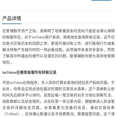
产品详情
在管理数字资产之际，清晰明了地掌握资金的流向乃是安全得以保障
的根基所在。对于imToken用户来讲，熟练地去查询转账记录，这不仅
仅是对交易历史的回顾之举，更是开展对账工作、进行报税行为或者
解决转账产生疑问时的一项必备技能。此项操作本身并非复杂，然而
了解其中所蕴含的细节以及潜在的问题，能够辅助你更为高效地管理
钱包 。
imToken在哪里查看所有转账记录
开启imToken应用程序，步入到你打算去查询的钱包资产起始页面。于
此处，你将会见到此钱包最近时期的交易流水清单。这个清单默认依
时间先后顺序予以排列，呈现出每一笔交易的对手方地址简略写法、
钱款数额以及状态情形。点击任意一条记录内容，便能够进入到该笔
交易的详细信息页面，去查看更为完备的信息，诸如交易哈希
（TxHash）、区块确认数量以及手续费情况。需要留意的是，这个清