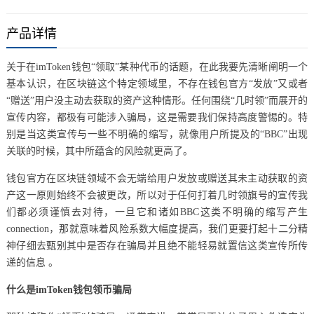
产品详情
关于在imToken钱包“领取”某种代币的话题，在此我要先清晰阐明一个
基本认识，在区块链这个特定领域里，不存在钱包官方“发放”又或者
“赠送”用户没主动去获取的资产这种情形。任何围绕“几时领”而展开的
宣传内容，都极有可能涉入骗局，这是需要我们保持高度警惕的。特
别是当这类宣传与一些不明确的缩写，就像用户所提及的“BBC”出现
关联的时候，其中所蕴含的风险就更高了。
钱包官方在区块链领域不会无端给用户发放或赠送其未主动获取的资
产这一原则始终不会被更改，所以对于任何打着几时领旗号的宣传我
们都必须谨慎去对待，一旦它和诸如BBC这类不明确的缩写产生
connection，那就意味着风险系数大幅度提高，我们更要打起十二分精
神仔细去甄别其中是否存在骗局并且绝不能轻易就置信这类宣传所传
递的信息 。
什么是imToken钱包领币骗局