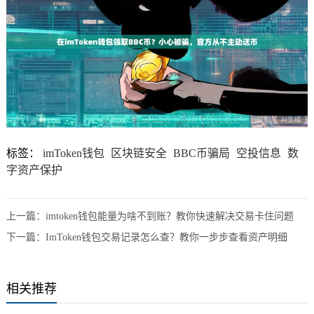
标签：
imToken钱包
区块链安全
BBC币骗局
空投信息
数
字资产保护
上一篇：
imtoken钱包能量为啥不到账？教你快速解决交易卡住问题
下一篇：
ImToken钱包交易记录怎么查？教你一步步查看资产明细
相关推荐