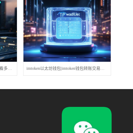
imToken钱包英文版|imtoken钱包怎么看多手机登录
imtoken以太坊钱包|imtoken钱包转账交易平台可靠吗