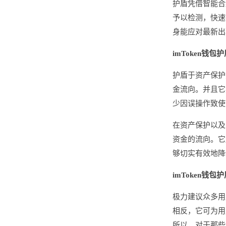
护盾凭借智能合
予以检测，快速
身能应对最新出
imToken钱
护盾于资产保护
金流向。并且它
少因误操作致使
在资产保护以及
资金的流向。它
够切实有效地降
imToken钱
极力建议众多用
相反，它可为用
所以，对于那些