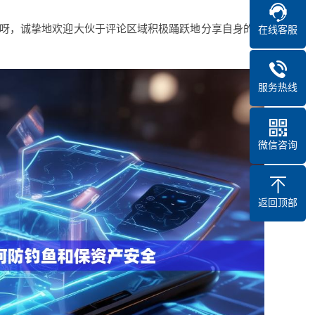
功能呀，诚挚地欢迎大伙于评论区域积极踊跃地分享自身的经
在线客服
服务热线
微信咨询
返回顶部