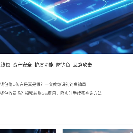
en钱包
资产安全
护盾功能
防钓鱼
恶意攻击
ken钱包偷U传言是真是假？一文教你识别钓鱼骗局
ken钱包收费吗？揭秘转账Gas费用，附实时手续费查询方法