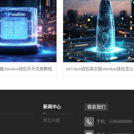
下载|imtoken钱包币币兑换教程
新闻中心
联系我们
常见问题
手机：15966888888