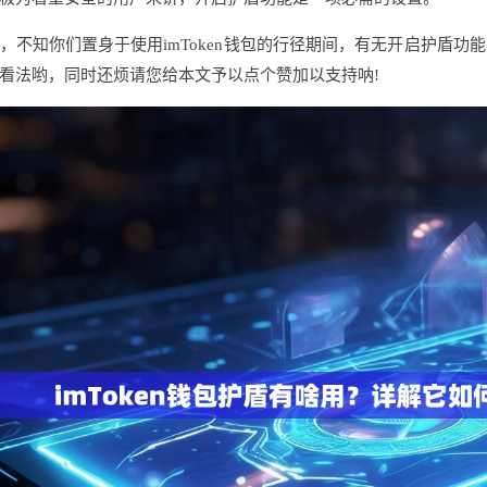
，不知你们置身于使用imToken钱包的行径期间，有无开启护盾
看法哟，同时还烦请您给本文予以点个赞加以支持呐!