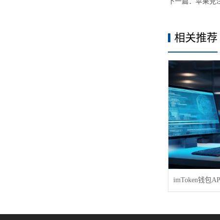
下一篇：
苹果党
相关推荐