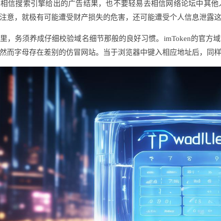
去相信搜索引擎给出的广告结果，也不要轻易去相信网络论坛中其他
注意，就极有可能遭受财产损失的危害，还可能遭受个人信息泄露
里，务须养成仔细校验域名细节那般的良好习惯。imToken的官
然而字母存在差别的仿冒网站。当于浏览器中键入相应地址后，同