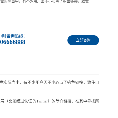
竟实际当中，有不少用户因不小心点了钓鱼链接，致使...
4小时咨询热线：
立即咨询
06666888
。毕竟实际当中，有不少用户因不小心点了钓鱼链接，致使自
。
比如经过认证的Twitter）的简介链接，在其中寻找所