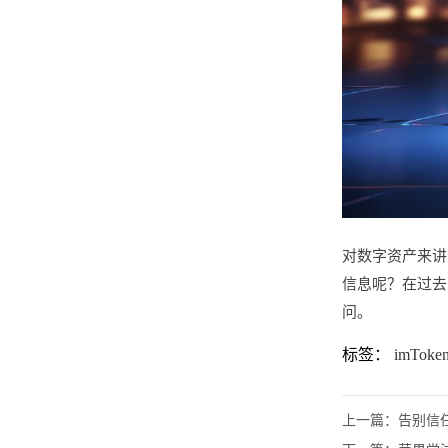
对数字资产来讲
信息呢？在过去
问。
标签：
imToke
上一篇：
告别信