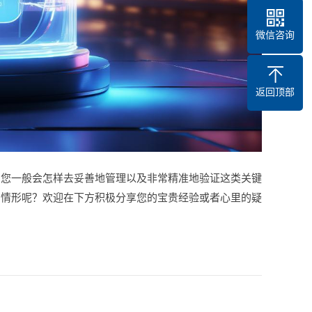
微信咨询
返回顶部
，您一般会怎样去妥善地管理以及非常精准地验证这类关键
的情形呢？欢迎在下方积极分享您的宝贵经验或者心里的疑