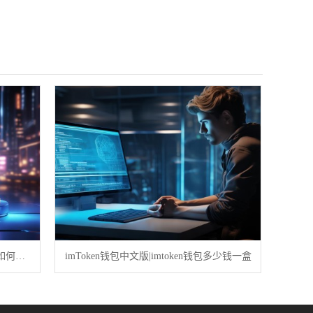
imtoken最新版钱包下载|imtoken钱包如何提现到微信里
imToken钱包中文版|imtoken钱包多少钱一盒