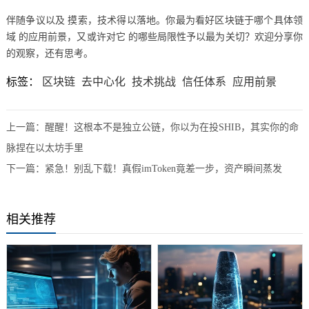
伴随争议以及 摸索，技术得以落地。你最为看好区块链于哪个具体领
域 的应用前景，又或许对它 的哪些局限性予以最为关切？欢迎分享你
的观察，还有思考。
标签：
区块链
去中心化
技术挑战
信任体系
应用前景
上一篇：
醒醒！这根本不是独立公链，你以为在投SHIB，其实你的命
脉捏在以太坊手里
下一篇：
紧急！别乱下载！真假imToken竟差一步，资产瞬间蒸发
相关推荐