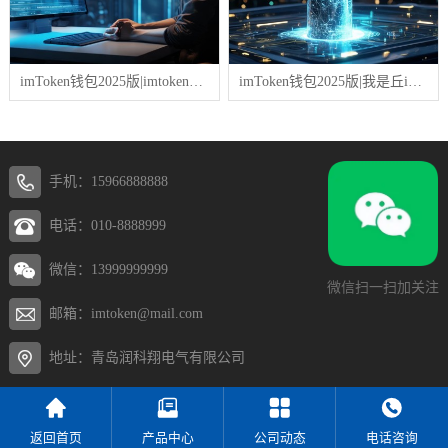
imToken钱包2025版|imtoken钱包和货币有什么区别
imToken钱包2025版|我是丘imtoken钱包来的天使
手机：15966888888
电话：010-8888999
微信：13999999999
微信扫一扫加关注
邮箱：imtoken@mail.com
地址：青岛润科翔电气有限公司
返回首页
产品中心
公司动态
电话咨询