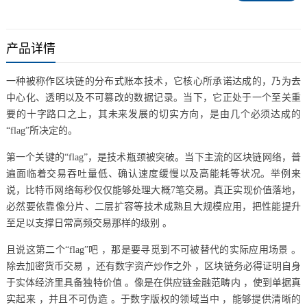
产品详情
一种被称作区块链的分布式账本技术，它核心所承诺达成的，乃为去
中心化、透明以及不可篡改的数据记录。当下，它正处于一个至关重
要的十字路口之上，其未来发展的切实方向，是由几个必须达成的
“flag”所决定的。
第一个关键的“flag”，是技术瓶颈被突破。当下主流的区块链网络，普
遍面临着交易吞吐量低、确认速度缓慢以及高能耗等状况。举例来
说，比特币网络每秒仅仅能够处理大概7笔交易。真正实现价值落地，
必然要依靠像分片、二层扩容等技术成熟且大规模应用，把性能提升
至足以支撑日常高频交易那样的级别 。
且说这第二个“flag”吧 ，那是要寻觅到不可被替代的实际应用场景 。
除去加密货币交易 ，还有数字资产炒作之外 ，区块链务必得证明自身
于实体经济里具备独特价值 。像是在供应链金融范畴内 ，使到单据真
实起来 ，并且不可伪造 。于数字版权的领域当中 ，能够提供清晰的