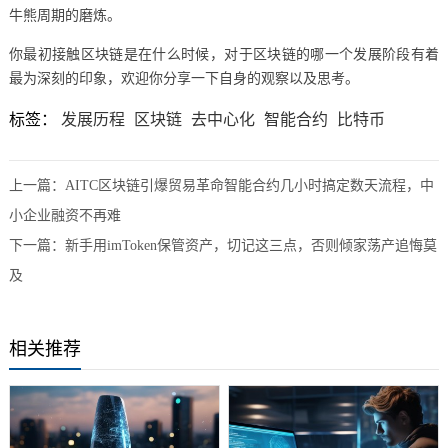
牛熊周期的磨炼。
你最初接触区块链是在什么时候，对于区块链的哪一个发展阶段有着
最为深刻的印象，欢迎你分享一下自身的观察以及思考。
标签：
发展历程
区块链
去中心化
智能合约
比特币
上一篇：
AITC区块链引爆贸易革命智能合约几小时搞定数天流程，中
小企业融资不再难
下一篇：
新手用imToken保管资产，切记这三点，否则倾家荡产追悔莫
及
相关推荐