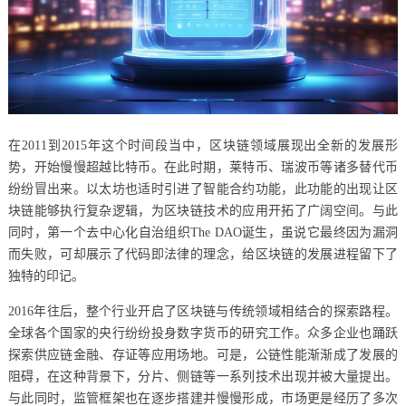
在2011到2015年这个时间段当中，区块链领域展现出全新的发展形
势，开始慢慢超越比特币。在此时期，莱特币、瑞波币等诸多替代币
纷纷冒出来。以太坊也适时引进了智能合约功能，此功能的出现让区
块链能够执行复杂逻辑，为区块链技术的应用开拓了广阔空间。与此
同时，第一个去中心化自治组织The DAO诞生，虽说它最终因为漏洞
而失败，可却展示了代码即法律的理念，给区块链的发展进程留下了
独特的印记。
2016年往后，整个行业开启了区块链与传统领域相结合的探索路程。
全球各个国家的央行纷纷投身数字货币的研究工作。众多企业也踊跃
探索供应链金融、存证等应用场地。可是，公链性能渐渐成了发展的
阻碍，在这种背景下，分片、侧链等一系列技术出现并被大量提出。
与此同时，监管框架也在逐步搭建并慢慢形成，市场更是经历了多次