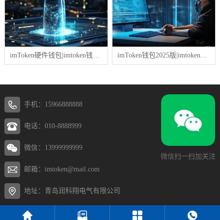
imToken硬件钱包|imtoken钱包支持哪几种币
imToken钱包2025版|imtoken钱包和货币有什么区别
手机：15966888888
电话：010-8888999
微信：13999999999
微信扫一扫加关注
邮箱：imtoken@mail.com
地址：青岛润科翔电气有限公司