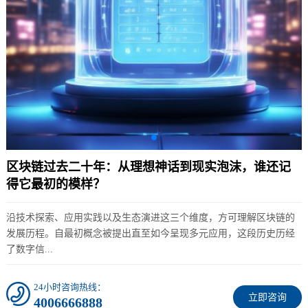
区块链过去二十年：从理想神话到现实泡沫，谁还记
得它最初的模样？
沿技术探索、应用实践以及生态演进这三个维度，方可理解区块链的
发展历程。自最初概念被提出直至如今呈现多元应用，这段历史历经
了数字信...
24小时咨询热线：
立即咨询
4006666888