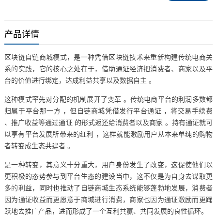
产品详情
区块链自链商城模式，是一种凭借区块链技术来重新构建传统电商关
系的实践，它的核心之处在于，借助通证经济把消费者、商家以及平
台的价值进行绑定，达成利益共享以及数据自主 。
这种模式率先对分配的机制展开了变革 。传统电商平台的利润多数都
归属于平台那一方 ，但自链商城凭借发行平台通证 ，将交易手续费
、推广收益等通过通证 的形式返还给消费者以及商家 。持有通证就可
以享有平台发展所带来的红利 ，这样就能激励用户从本来单纯的购物
者转变成生态共建者 。
是一种转变，其意义十分重大，用户身份发生了改变，这促使他们以
更积极的态势参与到平台生态的建设当中，这不仅是为自身去谋取更
多的利益，同时也推动了自链商城生态系统能够蓬勃地发展，消费者
因为通证收益而更愿意于商城进行消费，商家也因为通证激励而更踊
跃地去推广产品，进而形成了一个互利共赢、共同发展的良性循环。