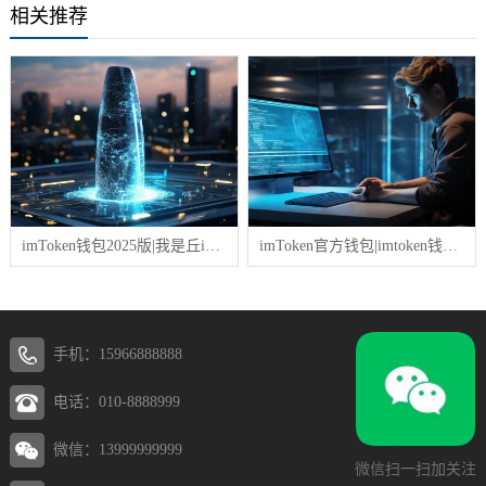
相关推荐
imToken钱包2025版|我是丘imtoken钱包来的天使
imToken官方钱包|imtoken钱包带宽和能量有关系吗
手机：15966888888
电话：010-8888999
微信：13999999999
微信扫一扫加关注