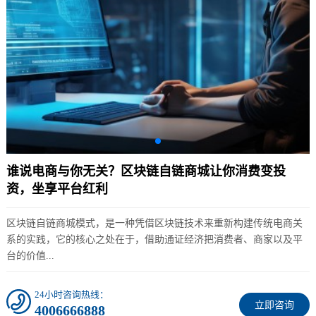
谁说电商与你无关？区块链自链商城让你消费变投
资，坐享平台红利
区块链自链商城模式，是一种凭借区块链技术来重新构建传统电商关
系的实践，它的核心之处在于，借助通证经济把消费者、商家以及平
台的价值...
24小时咨询热线：
立即咨询
4006666888