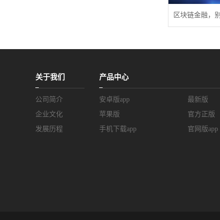
关于我们
产品中心
公司简介
安卓版app
最新版
企业文化
苹果版
官方正版
发展历程
手机下载app
官网版app