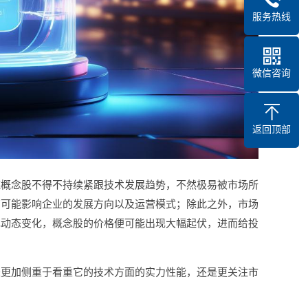
服务热线
微信咨询
返回顶部
链概念股不得不持续紧跟技术发展趋势，不然极易被市场所
有可能影响企业的发展方向以及运营模式；除此之外，市场
现动态变化，概念股的价格便可能出现大幅起伏，进而给投
是更加侧重于看重它的技术方面的实力性能，还是更关注市