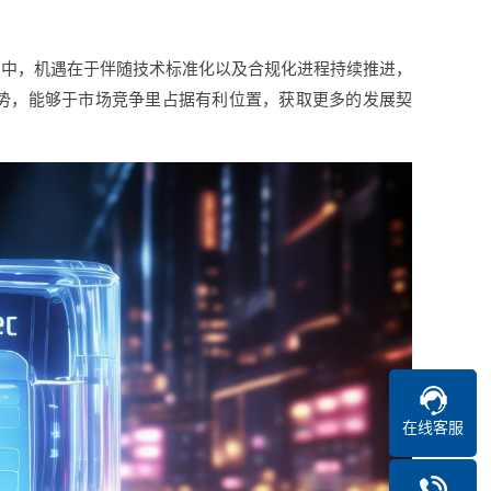
当中，机遇在于伴随技术标准化以及合规化进程持续推进，
势，能够于市场竞争里占据有利位置，获取更多的发展契
在线客服