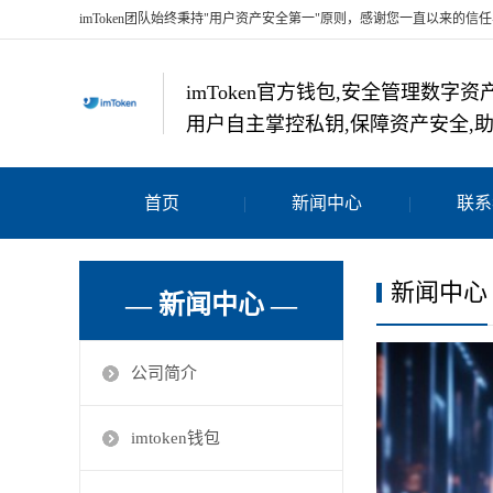
imToken团队始终秉持"用户资产安全第一"原则，感谢您一直以来的信
imToken官方钱包,安全管理数
用户自主掌控私钥,保障资产安全,
首页
新闻中心
联系
新闻中心
— 新闻中心 —
公司简介
imtoken钱包