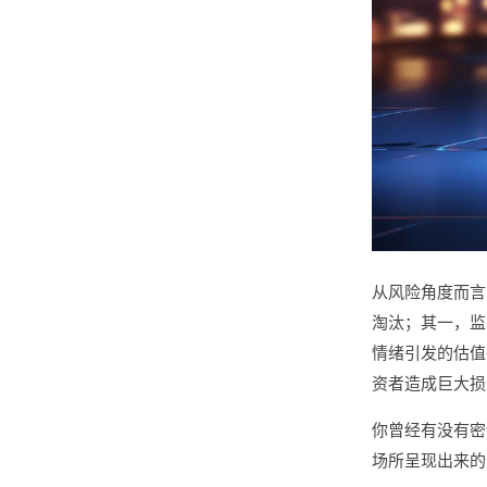
从风险角度而言
淘汰；其一，监
情绪引发的估值
资者造成巨大损
你曾经有没有密
场所呈现出来的