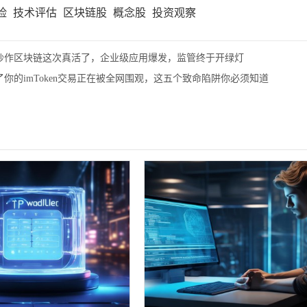
险
技术评估
区块链股
概念股
投资观察
炒作区块链这次真活了，企业级应用爆发，监管终于开绿灯
了你的imToken交易正在被全网围观，这五个致命陷阱你必须知道