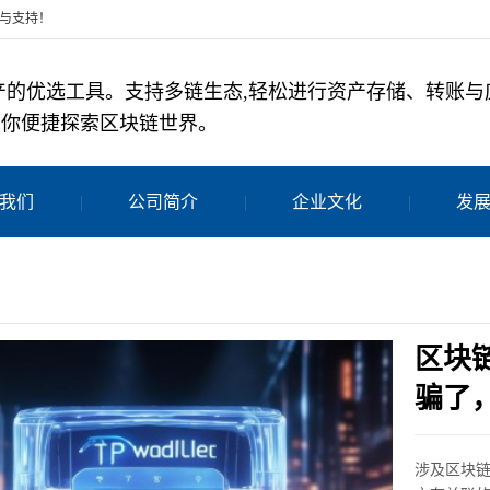
任与支持！
字资产的优选工具。支持多链生态,轻松进行资产存储、转账
助你便捷探索区块链世界。
我们
公司简介
企业文化
发
区块
骗了
涉及区块