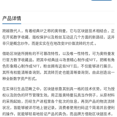
产品详情
跨越数代人，有着经典IP之称的奥特曼，它与区块链技术相结合，正
在开拓数字收藏、版权保护以及粉丝互动这几个方面的新路径，这并
非只是概念炒作，而是实实在在地改变IP价值流转的方式 。
借助区块链所拥有的不可篡改特性，以及唯一性特性，可为奥特曼发
行官方数字收藏品，把其中经典战斗场景精心制作成NFT，把稀有角
色形象精心制作成NFT，粉丝拥有这些NFT后，不仅能够进行展示，
其所有权能清晰查询到，其流转历史也能清晰查询到，由此创造出一
种全新数字资产形式。
在实体衍生品范畴之中，区块链依靠其别具一格的技术优势，可为授
权以及防伪的环节管理生效。用正版奥特曼玩具当作例子，从原材料
的采购起始，历经生产进程里各个批次的信息，再到产品的物流流转
状况，皆能够被详尽地上链记录。消费者使用扫码这个简易并且便利
的操作，就能够轻易地验证产品的真伪，而品牌方借助区块链技术，