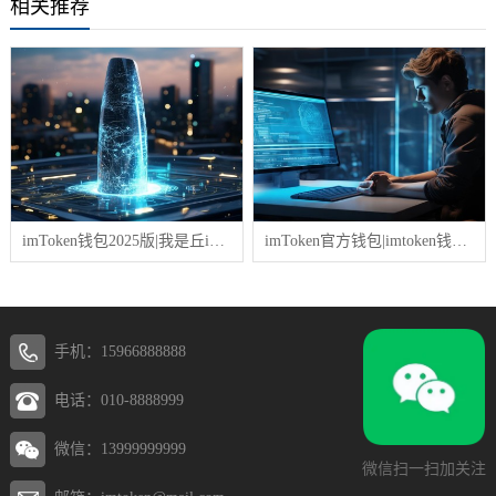
相关推荐
imToken钱包2025版|我是丘imtoken钱包来的天使
imToken官方钱包|imtoken钱包带宽和能量有关系吗
手机：15966888888
电话：010-8888999
微信：13999999999
微信扫一扫加关注