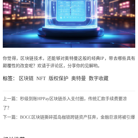
你觉得，区块链技术，还能够对奥特曼这般的经典IP，带去哪些具有
颠覆性的改变呢？欢请于评论区，分享你的见解哟。
标签：
区块链
NFT
版权保护
奥特曼
数字收藏
上一篇：
秒级到账HPPay区块链杀入支付圈，传统汇款手续费要凉
了？
下一篇：
BOCC区块链撕碎孤岛枷锁跨链资产狂奔，金融巨浪将被引爆