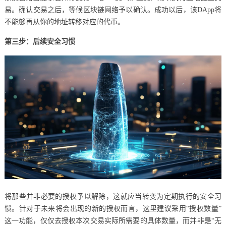
易。确认交易之后，等候区块链网络予以确认。成功以后，该DApp将
不能够再从你的地址转移对应的代币。
第三步：后续安全习惯
将那些并非必要的授权予以解除，这就应当转变为定期执行的安全习
惯。针对于未来将会出现的新的授权而言，这里建议采用“授权数量”
这一功能，仅仅去授权本次交易实际所需要的具体数量，而并非是“无