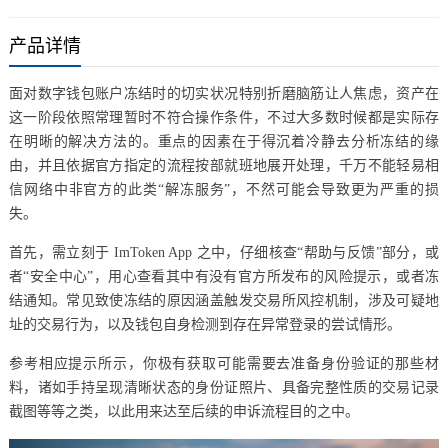
产品详情
面对数字钱包账户冻结时的切实状况特别折磨脑筋让人焦虑，资产在
这一阶段依照常理暂时不符合操作条件，不过大多数时候都是实际存
在明晰的解决方法的。重点的因素在于得沉着冷静去分析冻结的缘
由，并且依据官方指定的流程按部就班地展开处理，千万不能轻易相
信网络中非官方的此类“解冻服务”，不然可能会导致更为严重的损
失。
首先，需立刻于 ImToken App 之中，仔细核查“帮助与反馈”部分，或
者“安全中心”，用心查看其中有没有官方所发布的风险提示，或者冻
结通知。常见致使冻结的原因涵盖触发交易所风控机制，涉及可疑地
址的交易行为，以及钱包自身检测到存在异常登录的尝试情形。
参考相应提示所示，你极有获取可能需要去准备身份验证的那些材
料，诸如手持呈现清晰状态的身份证照片、具备完整性质的交易记录
截图等等之类，以此用来达至后续的申诉流程目的之中。