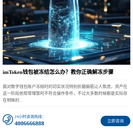
imToken钱包被冻结怎么办？教你正确解冻步骤
面对数字钱包账户冻结时的切实状况特别折磨脑筋让人焦虑，资产在
这一阶段依照常理暂时不符合操作条件，不过大多数时候都是实际存
在明晰的...
24小时咨询热线：
立即咨询
4006666888