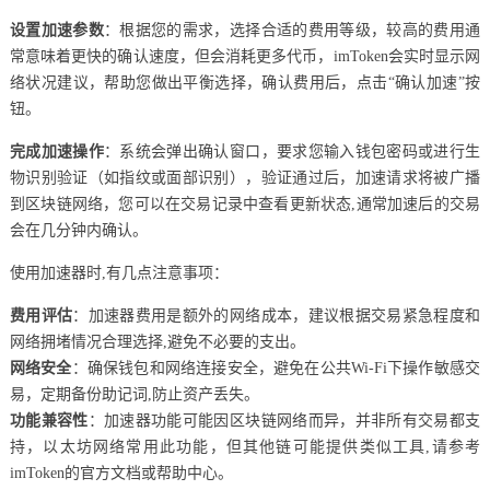
设置加速参数
：根据您的需求，选择合适的费用等级，较高的费用通
常意味着更快的确认速度，但会消耗更多代币，imToken会实时显示网
络状况建议，帮助您做出平衡选择，确认费用后，点击“确认加速”按
钮。
完成加速操作
：系统会弹出确认窗口，要求您输入钱包密码或进行生
物识别验证（如指纹或面部识别），验证通过后，加速请求将被广播
到区块链网络，您可以在交易记录中查看更新状态,通常加速后的交易
会在几分钟内确认。
使用加速器时,有几点注意事项：
费用评估
：加速器费用是额外的网络成本，建议根据交易紧急程度和
网络拥堵情况合理选择,避免不必要的支出。
网络安全
：确保钱包和网络连接安全，避免在公共Wi-Fi下操作敏感交
易，定期备份助记词,防止资产丢失。
功能兼容性
：加速器功能可能因区块链网络而异，并非所有交易都支
持，以太坊网络常用此功能，但其他链可能提供类似工具,请参考
imToken的官方文档或帮助中心。