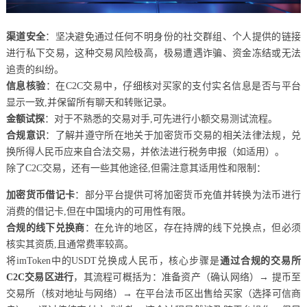
渠道安全
：坚决避免通过任何不明身份的社交群组、个人提供的链接
进行私下交易，这种交易风险极高，极易遭遇诈骗、资金冻结或无法
追责的纠纷。
信息核验
：在C2C交易中，仔细核对买家的支付实名信息是否与平台
显示一致,并保留所有聊天和转账记录。
金额试探
：对于不熟悉的交易对手,可先进行小额交易测试流程。
合规意识
：了解并遵守所在地关于加密货币交易的相关法律法规，兑
换所得人民币应来自合法交易，并依法进行税务申报（如适用）。
除了C2C交易，还有一些其他途径,但需注意其适用性和限制：
加密货币借记卡
：部分平台提供可将加密货币充值并转换为法币进行
消费的借记卡,但在中国境内的可用性有限。
合规的线下兑换商
：在允许的地区，存在持牌的线下兑换点，但必须
核实其资质,且通常费率较高。
将imToken中的USDT兑换成人民币，核心步骤是
通过合规的交易所
C2C交易区进行
，其流程可概括为：准备资产（确认网络）→ 提币至
交易所（核对地址与网络）→ 在平台法币区出售给买家（选择可信商