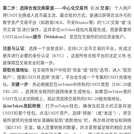
第二步：选择合规兑换渠道——中心化交易所（C2C交易）
个人用户
将USDT兑换成人民币最主流、最合规的方式，是通过获得合法许可的
数字资产交易平台（如欧易OKX、币安Binance等）的“C2C交易”或“法
币交易”区进行操作，这并非在imToken钱包内直接完成，而是需要将
USDT从imToken
提币（Withdraw）
至您在交易所的对应资金账户。
注册与认证
：选择一个信誉良好、支持C2C法币交易的平台，完成注
册并进行必要的身份认证（KYC），这是所有合规平台的法定义务,也
是保障您交易安全的第一步。
获取充值地址
：在交易所账户中找到“资金”或“钱包”选项，进入“现货
账户”，搜索USDT并选择“充值”，平台会生成一个专属的USDT充值地
址。
关键一步
：务必根据您在imToken中持有的USDT类型（ERC-20或
TRC-20），选择完全相同的链网络来生成地址，如果您imToken里的
USDT在以太坊网络上，就必须选择交易所的ERC-20链充值地址。
从imToken发起转账
：打开imToken钱包，确保当前显示的正是存放
USDT的那个钱包，点击USDT资产，选择“转账”（或“发送”），将交
易所提供的充值地址准确粘贴到“收款地址”栏，再次核对地址和网络
（如ETH）无误，输入您要转账的数量，并注意预留足够的相应主网