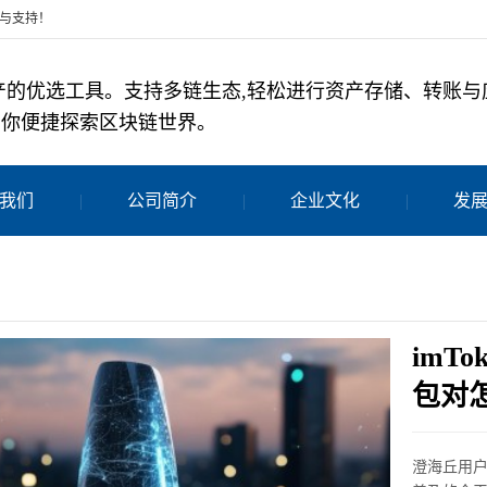
任与支持！
字资产的优选工具。支持多链生态,轻松进行资产存储、转账
助你便捷探索区块链世界。
我们
公司简介
企业文化
发
imT
包对
澄海丘用户