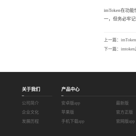
imToken
一，但务必牢记
上一篇：
imTo
下一篇：
imto
关于我们
产品中心
公司简介
安卓版app
最新版
企业文化
苹果版
官方正版
发展历程
手机下载app
官网版app