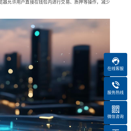
pp浏览器允许用户直接在钱包内进行交易、质押等操作，减少
在线客服
服务热线
微信咨询