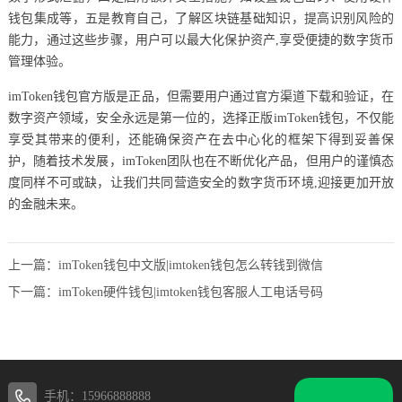
钱包集成等，五是教育自己，了解区块链基础知识，提高识别风险的
能力，通过这些步骤，用户可以最大化保护资产,享受便捷的数字货币
管理体验。
imToken钱包官方版是正品，但需要用户通过官方渠道下载和验证，在
数字资产领域，安全永远是第一位的，选择正版imToken钱包，不仅能
享受其带来的便利，还能确保资产在去中心化的框架下得到妥善保
护，随着技术发展，imToken团队也在不断优化产品，但用户的谨慎态
度同样不可或缺，让我们共同营造安全的数字货币环境,迎接更加开放
的金融未来。
上一篇：
imToken钱包中文版|imtoken钱包怎么转钱到微信
下一篇：
imToken硬件钱包|imtoken钱包客服人工电话号码
手机：15966888888