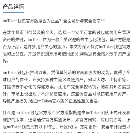
产品详情
imToken钱包官方版是否为正品？全面解析与安全指南**
在数字货币日益普及的今天，选择一个安全可靠的钱包成为用户管理
资产的关键，imToken作为一款广受欢迎的去中心化钱包，其官方版是
否为正品，是许多用户关心的焦点，本文将深入探讨imToken钱包官方
版的正品性，并提供识别方法与使用建议,帮助您安全踏入数字资产世
界。
imToken钱包自推出以来，凭借其简洁的界面和强大的功能，赢得了全
球用户的信任，它支持多种主流区块链资产，如以太坊、比特币等，
并提供去中心化的存储方案，让用户完全掌控私钥，随着其知名度提
升，市场上也出现了不少仿冒应用，这些仿冒品可能窃取用户资产，
导致严重损失,验证imToken官方版的正品性至关重要。
什么是imToken钱包官方版？官方版指的是由imToken团队正式开发和
维护的版本，通常通过官方渠道发布，如官方网站、应用商店等，正
版imToken钱包具有以下特征：开源代码、定期更新、安全审计报告以