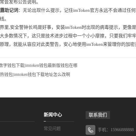
常会发布公告说明。
露助记词
：无论出现什么提示，记住imToken官方永远不会通过
线。
界里,安全警钟长鸣是好事，安装imToken时出现的病毒提示，更像
大多数情况下，这只是技术进步过程中一个小小摩擦，只要我们牢牢
原理，就能从容应对此类警告，安心地使用imToken来管理你的加
ken数字钱包下载|imtoken钱包最新版钱包在哪
ken热钱包|imtoken钱包下载地址怎么改啊
新闻中心
联系我们
常见问题
手机：15966888888