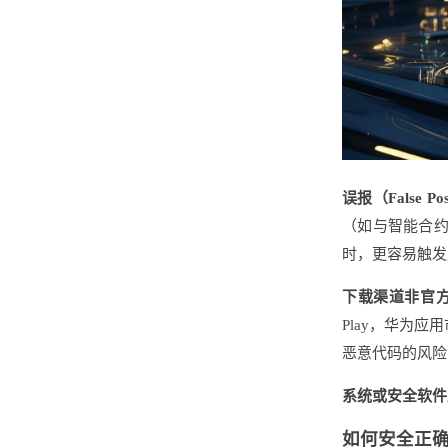
误报（False Pos
（如与智能合约
时，更容易触发
下载渠道非官
Play，华为
恶意代码的风险
系统或安全软件
如何安全正确地