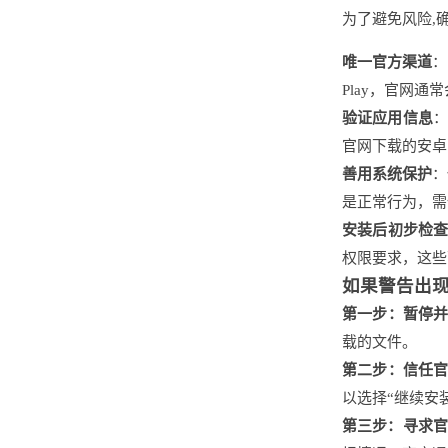
为了避免风险,
唯一官方渠道
：
Play，官网
验证应用信息
：
官网下载的安卓
善用系统保护
：
是正常行为，需
安装后初步检
权限要求，这些
如果警告出
第一步：暂停
载的文件。
第二步：信任
以选择“继续安
第三步：寻求官