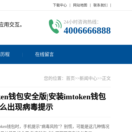
下载中心
网站地图
联系我们
24小时咨询热线：
与应用交互。
4006666888
展历程
在线留言
您的位置：
首页
>>
新闻中心
>>正文
oken钱包安全版|安装imtoken钱包
怎么出现病毒提示
Token钱包时，手机提示“病毒风险”？别慌，可能是这几种情况