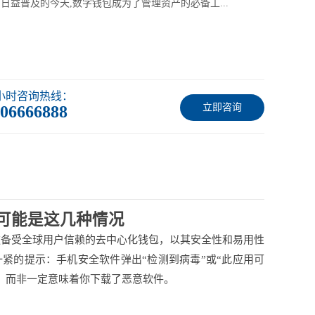
日益普及的今天,数字钱包成为了管理资产的必备工...
4小时咨询热线：
立即咨询
06666888
，可能是这几种情况
一款备受全球用户信赖的去中心化钱包，以其安全性和易用性
一紧的提示：手机安全软件弹出“检测到病毒”或“此应用可
，而非一定意味着你下载了恶意软件。