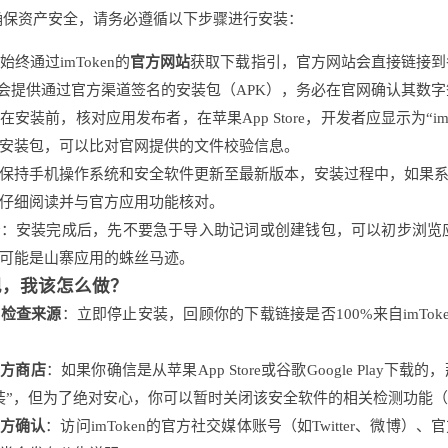
确保资产安全，请务必遵循以下步骤进行安装：
始终通过imToken的
官方网站
获取下载指引，官方网站会直接链接到各
通常会提供通过官方渠道签名的安装包（APK），务必在官网确认其数
在安装前，核对应用发布者，在苹果App Store，开发者应显示为“imTo
安装包，可以比对官网提供的文件校验信息。
保持手机操作系统和安全软件更新至最新版本，安装过程中，如果
仔细阅读并与官方应用功能核对。
查
：安装完成后，先不要急于导入助记词或创建钱包，可以初步浏览
可能是山寨应用的蛛丝马迹。
现，我该怎么做？
并检查来源
：立即停止安装，回顾你的下载链接是否100%来自imT
官方商店
：如果你确信是从苹果App Store或谷歌Google Pla
装”，但为了绝对安心，你可以暂时关闭该安全软件的相关检测功能
方确认
：访问imToken的官方社交媒体账号（如Twitter、微