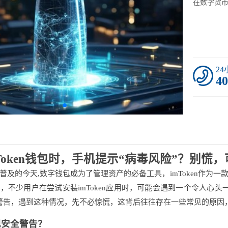
在数字货币
2
40
Token钱包时，手机提示“病毒风险”？别慌
普及的今天,数字钱包成为了管理资产的必备工具，imToken作为
，不少用户在尝试安装imToken应用时，可能会遇到一个令人心头
警告，遇到这种情况，先不必惊慌，这背后往往存在一些常见的原因
现安全警告？