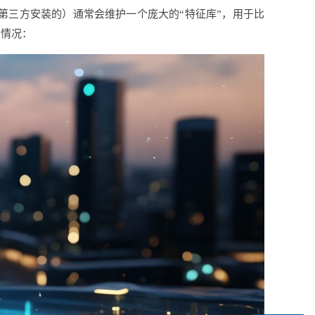
第三方安装的）通常会维护一个庞大的“特征库”，用于比
下情况：