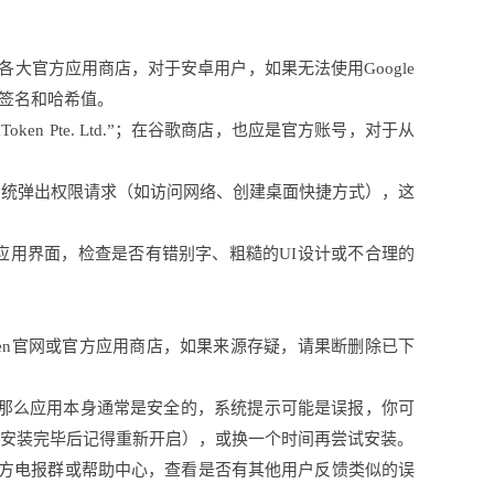
大官方应用商店，对于安卓用户，如果无法使用Google
字签名和哈希值。
ken Pte. Ltd.”；在谷歌商店，也应是官方账号，对于从
系统弹出权限请求（如访问网络、创建桌面快捷方式），这
应用界面，检查是否有错别字、粗糙的UI设计或不合理的
oken官网或官方应用商店，如果来源存疑，请果断删除已下
y下载的，那么应用本身通常是安全的，系统提示可能是误报，你可
（安装完毕后记得重新开启），或换一个时间再尝试安装。
博）、官方电报群或帮助中心，查看是否有其他用户反馈类似的误