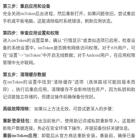
第三步：重启应用和设备
完全关闭imToken后台进程，然后重新打开，如果问题依旧，尝试重启
手机或平板电脑，这能清除临时系统错误，刷新应用状态。
第四步：审查应用设置和权限
进入imToken的设置菜单，确认“行情显示”或类似选项已启用，检查设
备的系统设置中，imToken是否拥有网络访问权限，对于iOS用户，可
在“设置”->“imToken”中开启无线数据；对于Android用户，在应用权限
管理中允许联网。
第五步：清理缓存数据
在imToken的设置中找到“清除缓存”选项（具体路径可能因版本而
异），执行后重启应用，清理缓存不会影响钱包资产，因为私钥和助
记词是独立存储的，但建议操作前确保备份完好。
高级故障排除：
如果以上方法无效，可尝试更深入的步骤：
重新登录钱包
：退出当前账户，使用助记词或私钥重新导入，这能刷
新账户数据连接，务必在安全环境下操作，并提前备份好关键信息。
重装imToken应用
：卸载后从官方商店重新安装，重装前，确保已备