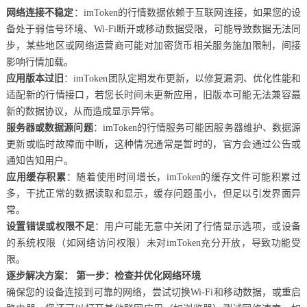
网络连接不稳定
：imToken的行情数据依赖于互联网连接，如果您的设
备处于弱信号环境、Wi-Fi断开或移动数据受限，可能导致数据无法同
步，某些地区或网络运营商可能对加密货币相关服务施加限制，间接
影响行情加载。
应用版本过旧
：imToken团队定期发布更新，以修复漏洞、优化性能和
适配新的行情接口，若您长时间未更新应用，旧版本可能无法兼容最
新的数据协议，从而造成显示异常。
服务器或数据源问题
：imToken的行情服务可能因服务器维护、数据源
更新或临时故障而中断，这种情况通常是暂时的，官方会通过公告或
通知告知用户。
应用缓存积累
：随着使用时间增长，imToken的缓存文件可能积累过
多，干扰正常的数据读取和显示，缓存问题虽小，但足以引发界面异
常。
设置错误或权限不足
：用户可能无意中关闭了行情显示选项，或设备
的系统权限（如网络访问权限）未对imToken充分开放，导致功能受
限。
逐步解决方案：
第一步：检查并优化网络环境
确保您的设备连接到可靠的网络，尝试切换Wi-Fi和移动数据，或重启