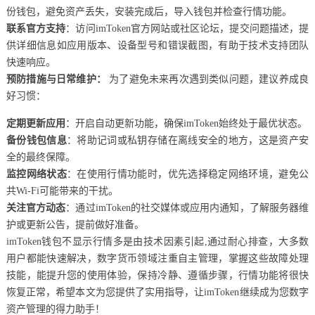
份钱包，避免资产丢失，安装完成后，导入钱包并检查行情功能。
联系官方支持
：访问imToken官方网站或社区论坛，提交问题描述，提
供详细信息如应用版本、设备型号和错误截图，有助于技术支持团队
快速响应。
预防措施与日常维护：
为了避免未来再次遇到类似问题，建议养成良
好习惯：
定期更新应用
：开启自动更新功能，确保imToken始终处于最优状态。
备份钱包信息
：将助记词或私钥存储在离线安全的地方，这是资产安
全的最终保障。
监控网络状态
：在使用行情功能时，优先选择稳定网络环境，避免公
共Wi-Fi可能带来的干扰。
关注官方动态
：通过imToken的社交媒体或应用内通知，了解服务器维
护或更新公告，提前做好准备。
imToken钱包不显示行情多是由技术因素引起,通过耐心排查，大多数
用户都能快速解决，数字货币领域注重自主管理，掌握这些故障处理
技能，能提升您的使用体验，保持冷静、遵循步骤，行情功能将很快
恢复正常，希望本文为您提供了实用指导，让imToken继续成为您数字
资产管理的得力助手！