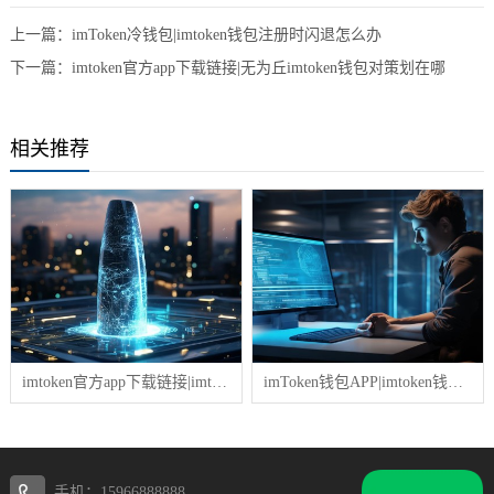
上一篇：
imToken冷钱包|imtoken钱包注册时闪退怎么办
下一篇：
imtoken官方app下载链接|无为丘imtoken钱包对策划在哪
相关推荐
imtoken官方app下载链接|imtoken钱包卖币是真的吗
imToken钱包APP|imtoken钱包中文版下载安装
手机：15966888888