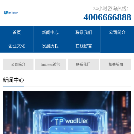
24小时咨询热线：
4006666888
首页
新闻中心
联系我们
公司简介
企业文化
发展历程
在线留言
公司简介
imtoken钱包
联系我们
相关新闻
新闻中心