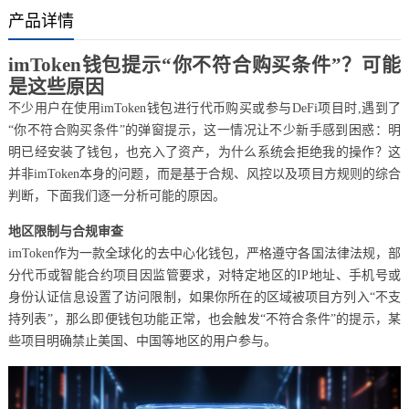
产品详情
imToken钱包提示“你不符合购买条件”？可能
是这些原因
不少用户在使用imToken钱包进行代币购买或参与DeFi项目时,遇到了
“你不符合购买条件”的弹窗提示，这一情况让不少新手感到困惑：明
明已经安装了钱包，也充入了资产，为什么系统会拒绝我的操作？这
并非imToken本身的问题，而是基于合规、风控以及项目方规则的综合
判断，下面我们逐一分析可能的原因。
地区限制与合规审查
imToken作为一款全球化的去中心化钱包，严格遵守各国法律法规，部
分代币或智能合约项目因监管要求，对特定地区的IP地址、手机号或
身份认证信息设置了访问限制，如果你所在的区域被项目方列入“不支
持列表”，那么即便钱包功能正常，也会触发“不符合条件”的提示，某
些项目明确禁止美国、中国等地区的用户参与。