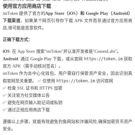
使用官方应用商店下载
imToken 提供了官方的
App Store（iOS）和 Google Play（Android）
下载渠道
，如果某个网页引导你下载 APK 文件而非通过官方应用商
店,很可能是恶意软件。
正确下载方式：
iOS
: 在 App Store 搜索“imToken”并认准开发者是“ConsenLabs”。
https://token.im
Android
: 通过
Google Play
下载，或从官网
获取
官方 APK（需手动核对签名）。
imToken 作为去中心化钱包，用户需自行保管资产安全，因此识别真
https://token.im
假官网至关重要。 ✅ 仅使用
访问官网
✅ 检查 SSL 证书和 HTTPS 加密
✅ 关注官方社交媒体公告
✅ 避免在网页输入助记词或私钥
✅ 通过正规应用商店下载
遵循以上步骤，就能有效避免钓鱼网站和诈骗风险,确保加密货币资产
安全。