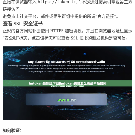
https://token.im
直接在浏览器输入
,而不是通过搜索引擎或第三方
链接访问。
避免点击社交平台、邮件或陌生群组中提供的所谓“官方链接”。
查看 SSL 安全证书
正规的官方网站都会使用 HTTPS 加密协议，并且在浏览器地址栏显示
“安全锁”标志，点击该标志可以查看 SSL 证书的颁发机构是否可信。
如何验证：