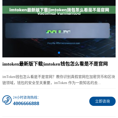
imtoken最新版下载|imtoken钱包怎么看是不是官网
imToken钱包怎么看是不是官网？教你识别真假官网在加密货币和区块
链领域，钱包的安全至关重要，imToken 作为一款知名的去...
24小时咨询热线：
立即咨询
4006666888