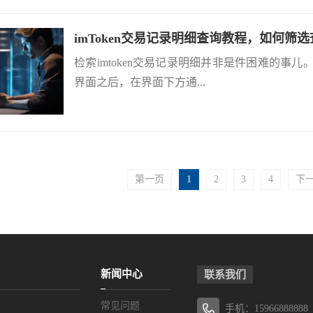
imToken交易记录明细查询教程，如何筛
检索imtoken交易记录明细并非是件困难的事儿。
界面之后，在界面下方通...
第一页
1
2
3
4
下
新闻中心
联系我们
常见问题
手机：15966888888