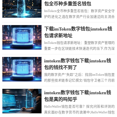
包全币种多重签名钱包
ImToken全币种多重签名钱包：数字资产安全守
护的进化之选在数字资产行业加速迈向主流合
规的今天,资产安全保障始终是加密赛道最核...
下载imToken数字钱包|imtoken钱
包请求新地址
ImToken钱包请求新地址：重塑数字资产管理的
重要一步在区块链技术快速迭代的当下,作为深
耕加密货币领域的核心工具，ImToke...
imtoken数字钱包下载|imtoken钱
包的钱找不到了
我的数字资产“失踪”之后：找回imToken钱包里
的那些技术链条记忆撰文/钱包守卫者三个月前
的一个深夜里，房间只有键盘的光亮，我...
imtoken数字钱包下载|imtoken钱
包是真的吗知乎
HalloWallet钱包是否可靠？探究问答和评测的
真实面纱在数字货币的浪潮中,HalloWallet钱包