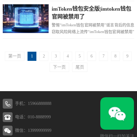
日渐融入投资生活的今天，选择一款成熟可靠...
imToken钱包安全版|imtoken钱包
官网被禁用了
警惕“imToken钱包官网被禁用”谣言背后的信息
窃取风险网络上流传“imToken钱包官网被禁用”
的消息，引发部分用户疑虑与搜...
第一页
1
2
3
4
5
6
7
8
9
下一页
尾页
手机：15966888888
电话：010-8888999
微信：13999999999
微信扫一扫加关注