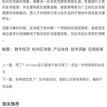
杭州区块链的发展，需要进一步去攻克那些跨链互通、性能提升之类
的技术瓶颈，并且要探索在普惠金融、碳普惠等更为广泛的社会场景
里面的深度融合。而人才的持续引进以及生态的开放协作将会是关键
所在。
您最为看好的是，区块链于杭州哪一个领域的应用前景呢，或者您在
身边是否已经接触到了相关的区块链服务呢，在此欢迎分享您的观察
。
标签：
数字经济
杭州区块链
产业扶持
技术突破
应用前景
上一篇：
慌了？ImToken显示离线不是天塌了！但这一步做错真的会丢
币
下一篇：
别再被忽悠了！区块链这招，竟能让办事效率飙升，骗局不
攻自破
相关推荐