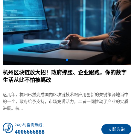
杭州区块链放大招！政府撑腰、企业跟跑，你的数字
生活从此不怕被篡改
这几年，杭州已然变成国内区块链技术跟应用创新的关键策源地当中
的一个，政府给予支持，市场充满活力，二者一同推动了产业的实质
进展。杭...
24小时咨询热线：
立即咨询
4006666888