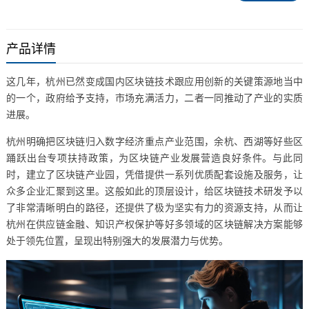
产品详情
这几年，杭州已然变成国内区块链技术跟应用创新的关键策源地当中
的一个，政府给予支持，市场充满活力，二者一同推动了产业的实质
进展。
杭州明确把区块链归入数字经济重点产业范围，余杭、西湖等好些区
踊跃出台专项扶持政策，为区块链产业发展营造良好条件。与此同
时，建立了区块链产业园，凭借提供一系列优质配套设施及服务，让
众多企业汇聚到这里。这般如此的顶层设计，给区块链技术研发予以
了非常清晰明白的路径，还提供了极为坚实有力的资源支持，从而让
杭州在供应链金融、知识产权保护等好多领域的区块链解决方案能够
处于领先位置，呈现出特别强大的发展潜力与优势。