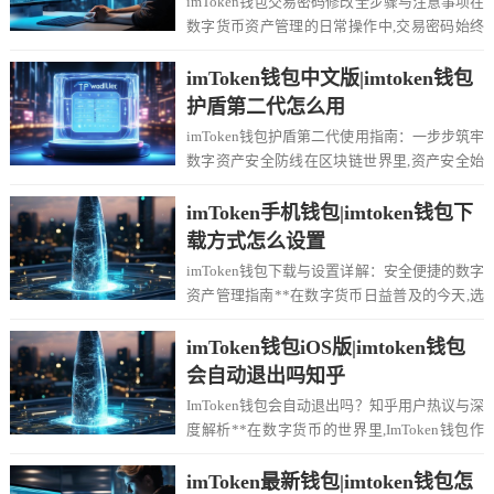
imToken钱包交易密码修改全步骤与注意事项在
数字货币资产管理的日常操作中,交易密码始终
扮演着“安全守门人”的角色，对使用im...
imToken钱包中文版|imtoken钱包
护盾第二代怎么用
imToken钱包护盾第二代使用指南：一步步筑牢
数字资产安全防线在区块链世界里,资产安全始
终是用户最关切的话题，作为一款广受认可...
imToken手机钱包|imtoken钱包下
载方式怎么设置
imToken钱包下载与设置详解：安全便捷的数字
资产管理指南**在数字货币日益普及的今天,选
择一个可靠的钱包来管理资产至关重要，...
imToken钱包iOS版|imtoken钱包
会自动退出吗知乎
ImToken钱包会自动退出吗？知乎用户热议与深
度解析**在数字货币的世界里,ImToken钱包作
为一款备受信赖的去中心化应用，...
imToken最新钱包|imtoken钱包怎