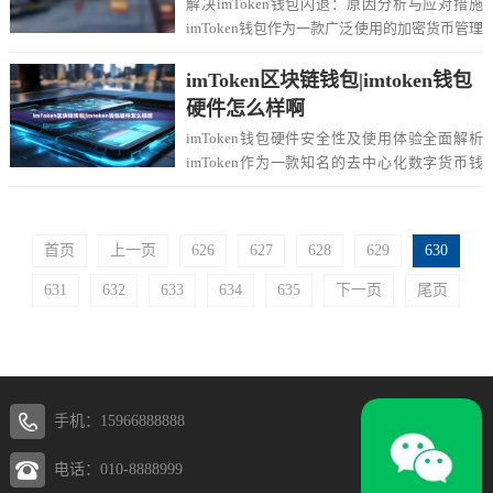
解决imToken钱包闪退：原因分析与应对措施
imToken钱包作为一款广泛使用的加密货币管理
工具,偶尔会出现闪退问题，这不仅影...
imToken区块链钱包|imtoken钱包
硬件怎么样啊
imToken钱包硬件安全性及使用体验全面解析
imToken作为一款知名的去中心化数字货币钱
包,近年来推出了硬件钱包解决方案，旨...
首页
上一页
626
627
628
629
630
631
632
633
634
635
下一页
尾页
手机：15966888888
电话：010-8888999