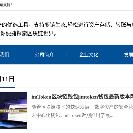
任与支持！
字资产的优选工具。支持多链生态,轻松进行资产存储、转账
助你便捷探索区块链世界。
我们
公司简介
企业文化
发
月11日
imToken区块链钱包|imtoken钱包最新版本
随着区块链技术的快速发展，数字资产的安全
去中心化钱包，imToken近期推出了最...