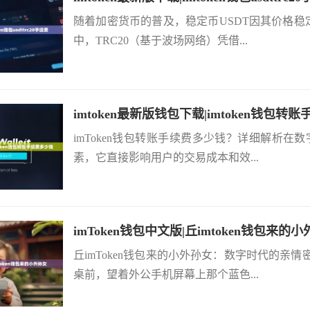
随着加密货币的普及，稳定币USDT因其价格稳
中，TRC20（基于波场网络）凭借...
imtoken最新版钱包下载|imtoken钱包转
imToken钱包转账手续费多少钱？详细解析
素，它直接影响用户的交易成本和效...
imToken钱包中文版|丘imtoken钱包来的
丘imToken钱包来的小外孙女：数字时代的
桌前，望着外公手机屏幕上那个蓝色...