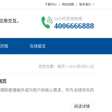
下载中心
网站地图
联系我们
24小时咨询热线：
与应用交互。
4006666888
展历程
在线留言
您的位置：
首页
>>2025年8月11日
网页
管理和便捷操作成为用户的核心需求，作为全球领先的
阅读详情