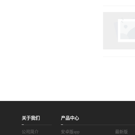
关于我们
产品中心
公司简介
安卓版app
最新版