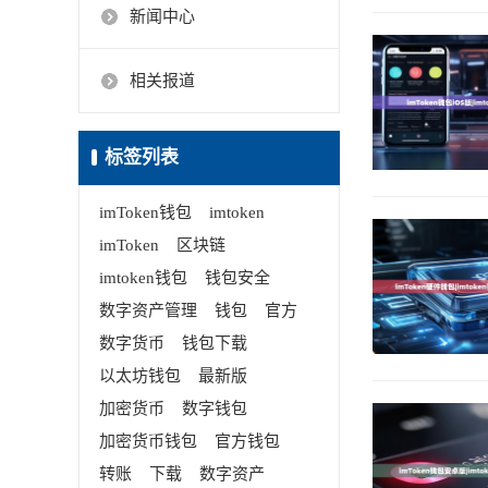
新闻中心
相关报道
标签列表
imToken钱包
imtoken
imToken
区块链
imtoken钱包
钱包安全
数字资产管理
钱包
官方
数字货币
钱包下载
以太坊钱包
最新版
加密货币
数字钱包
加密货币钱包
官方钱包
转账
下载
数字资产