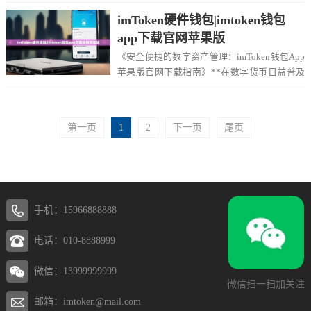
误将资产转入错误的地址是许多用户...
imToken硬件钱包|imtoken钱包
app下载官网苹果版
《安全便捷的数字资产管理：imToken钱包App
苹果版官网下载指南》**在数字货币日益普及
的今天，一款安全、易用的钱包应用是每...
第一页
1
2
下一页
尾页
手机：15966888888
电话：010-8888999
微信：13999999999
微信扫一扫加关注
邮箱：imtoken@mail.com