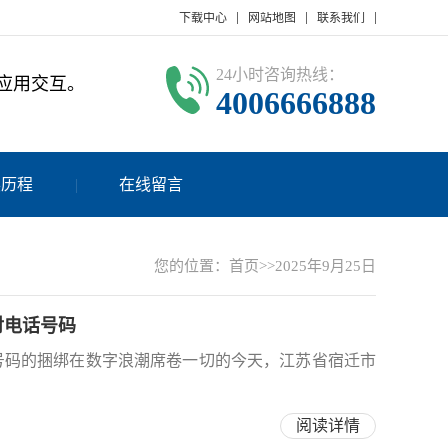
下载中心
网站地图
联系我们
24小时咨询热线：
与应用交互。
4006666888
展历程
在线留言
您的位置：
首页
>>2025年9月25日
包对电话号码
电话号码的捆绑在数字浪潮席卷一切的今天，江苏省宿迁市
阅读详情