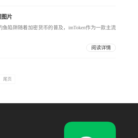
真假图片
钓鱼陷阱随着加密货币的普及，imToken作为一款主流
阅读详情
尾页