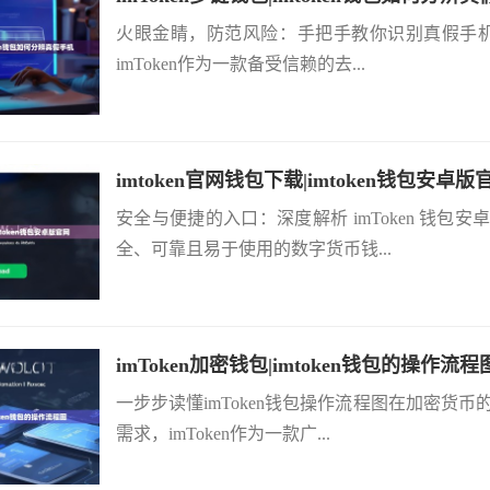
火眼金睛，防范风险：手把手教你识别真假手机，
imToken作为一款备受信赖的去...
imtoken官网钱包下载|imtoken钱包安卓版
安全与便捷的入口：深度解析 imToken 钱
全、可靠且易于使用的数字货币钱...
imToken加密钱包|imtoken钱包的操作流程
一步步读懂imToken钱包操作流程图在加密货
需求，imToken作为一款广...