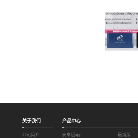
关于我们
产品中心
公司简介
安卓版app
最新版