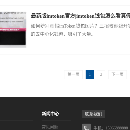
最新版imtoken官方|imtoken钱包怎么看
如何辨别真假imToken钱包图片？三招教你避开
的去中心化钱包，吸引了大量...
第一页
1
2
下一页
新闻中心
联系我们
常见问题
手机：15966888888